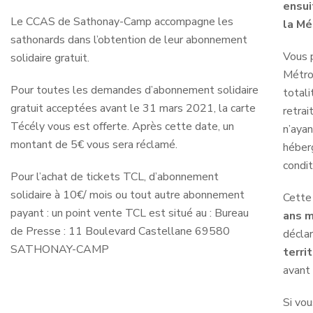
ensui
Le CCAS de Sathonay-Camp accompagne les
la Mé
sathonards dans l’obtention de leur abonnement
Vous p
solidaire gratuit.
Métrop
Pour toutes les demandes d’abonnement solidaire
totali
gratuit acceptées avant le 31 mars 2021, la carte
retrai
Técély vous est offerte. Après cette date, un
n’ayan
montant de 5€ vous sera réclamé.
héber
condit
Pour l’achat de tickets TCL, d’abonnement
solidaire à 10€/ mois ou tout autre abonnement
Cette
payant : un point vente TCL est situé au : Bureau
ans 
de Presse : 11 Boulevard Castellane 69580
déclar
SATHONAY-CAMP
terri
avant 
Si vo