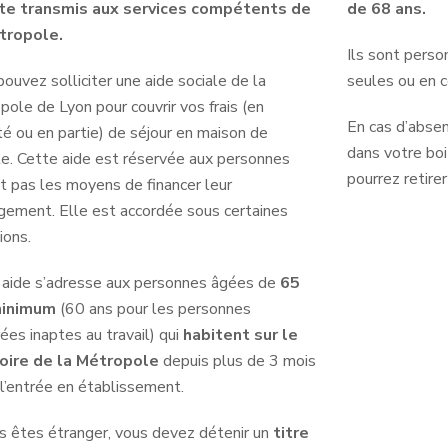
te transmis aux services compétents de
de 68 ans.
tropole.
Ils sont perso
ouvez solliciter une aide sociale de la
seules ou en c
ole de Lyon pour couvrir vos frais (en
En cas d’absen
té ou en partie) de séjour en maison de
dans
votre boi
te. Cette aide est réservée aux personnes
pourrez retire
t pas les moyens de financer leur
gement. Elle est accordée sous certaines
ions.
 aide s’adresse aux personnes âgées de
65
minimum
(60 ans pour les personnes
ées inaptes au travail) qui
habitent sur le
toire de la Métropole
depuis plus de 3 mois
l’entrée en établissement.
us êtes étranger, vous devez détenir un
titre