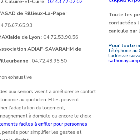
02 Caluire-Et-Cuire
:
02.43.72.02.02
L’ASAD de Rillieux-La-Pape
:
Toute les pe
contactées lo
04.78.67.65.93
canicule par 
MAXIaide de Lyon
: 04.72.53.90.56
Pour toute i
Association ADIAF-SAVARAHM de
téléphone au 
l’adresse suiv
sathonaycamp.
Villeurbanne
: 04.72.43.95.50
 non exhaustive
des aux seniors visent à améliorer le confort
utonomie au quotidien. Elles peuvent
rner l’adaptation du logement,
ompagnement à domicile ou encore le choix
tements faciles à enfiler pour personnes
, pensés pour simplifier les gestes et