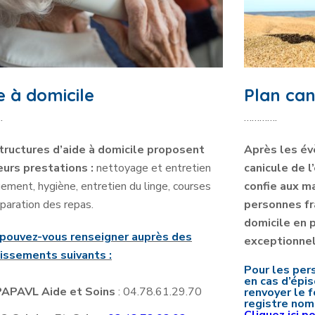
e à domicile
Plan can
.
………….
tructures d’aide à domicile proposent
Après les év
eurs prestations :
nettoyage et entretien
canicule de l
ement, hygiène, entretien du linge, courses
confie aux ma
paration des repas.
personnes fra
domicile en 
pouvez-vous renseigner auprès des
exceptionnel
issements suivants :
Pour les pe
en cas d’épis
PAPAVL Aide et Soins
: 04.78.61.29.70
renvoyer le f
registre nomi
Cliquez ici p